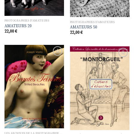
PHOTOGRAPHIES D'AMATEURS
PHOTOGRAPHIES D'AMATEURS
AMATEURS 20
AMATEURS 50
22,00
€
22,00
€
Ajouter
Ajouter
à la
à la
liste de
liste de
souhaits
souhaits
LES ARCHIVES DE LA PHOTOGRAPHIE ÉROTIQUE