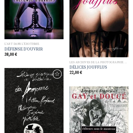
à la
liste de
souhaits
L'ART DANS L'ÉROTISME
DÉFENSE D’OUVRIR
38,00
€
LES ARCHIVES DE LA PHOTOGRAPHIE ÉROTIQUE
DÉLICES JOUFFLUS
22,00
€
Ajouter
à la
liste de
souhaits
Ajouter
à la
liste de
souhaits