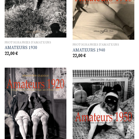
PHOTOGRAPHIES D'AMATEURS
PHOTOGRAPHIES D'AMATEURS
AMATEURS 1930
AMATEURS 1940
22,00
€
22,00
€
Ajouter
Ajouter
à la
à la
liste de
liste de
souhaits
souhaits