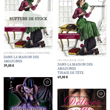
Ajouter
à la
liste de
Ajouter
souhaits
à la
RUPTURE DE STOCK
liste de
souhaits
LES INÉDITS DE LA DOMINATION FÉMININE
DANS LA MAISON DES
LES TIRAGES DE TÊTE
AMAZONES
DANS LA MAISON DES
39,00
€
AMAZONES
TIRAGE DE TÊTE
69,00
€
Ajouter
à la
liste de
souhaits
Ajouter