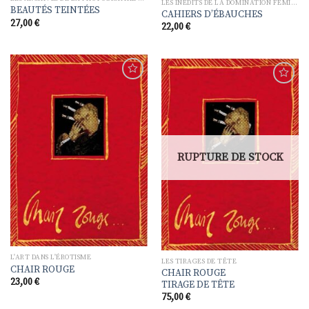
LES INÉDITS DE LA DOMINATION FÉMININE
BEAUTÉS TEINTÉES
CAHIERS D’ÉBAUCHES
27,00
€
22,00
€
Ajouter
Ajouter
à la
à la
liste de
liste de
souhaits
souhaits
RUPTURE DE STOCK
L'ART DANS L'ÉROTISME
LES TIRAGES DE TÊTE
CHAIR ROUGE
CHAIR ROUGE
23,00
€
TIRAGE DE TÊTE
75,00
€