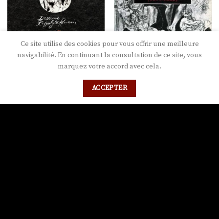
Ce site utilise des cookies pour vous offrir une meilleure
L'ART DANS L'ÉROTISME
navigabilité. En continuant la consultation de ce site, vous
DES AMOURS
marquez votre accord avec cela.
20,00
€
L'ART DANS L'ÉROTISME
GAY et DOUCÉ
ACCEPTER
Éditeurs sous le manteau
23,00
€
Ajouter
à la
liste de
souhaits
Ajouter
à la
liste de
souhaits