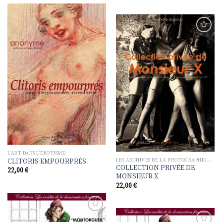
Ajouter
à la
Ajouter
liste de
à la
souhaits
liste de
souhaits
L'ART DANS L'ÉROTISME
LES ARCHIVES DE LA PHOTOGRAPHIE ÉROTIQUE
CLITORIS EMPOURPRÉS
COLLECTION PRIVÉE DE
22,00
€
MONSIEUR X
22,00
€