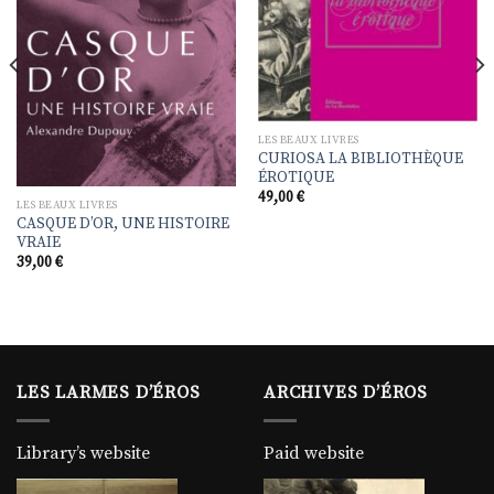
liste de
liste de
souhaits
souhaits
LES BEAUX LIVRES
CURIOSA LA BIBLIOTHÈQUE
ÉROTIQUE
49,00
€
LES BEAUX LIVRES
CASQUE D’OR, UNE HISTOIRE
VRAIE
39,00
€
LES LARMES D’ÉROS
ARCHIVES D’ÉROS
Library’s website
Paid website