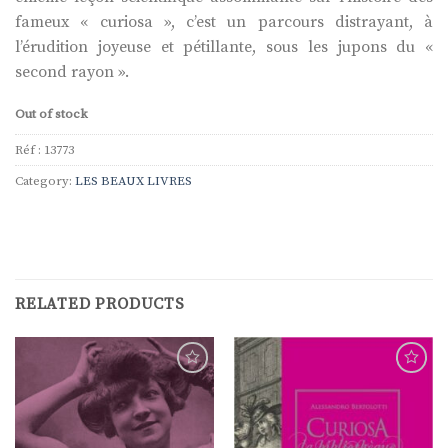
fameux « curiosa », c’est un parcours distrayant, à
l’érudition joyeuse et pétillante, sous les jupons du «
second rayon ».
Out of stock
Réf :
13773
Category:
LES BEAUX LIVRES
RELATED PRODUCTS
Ajouter
Ajouter
à la
à la