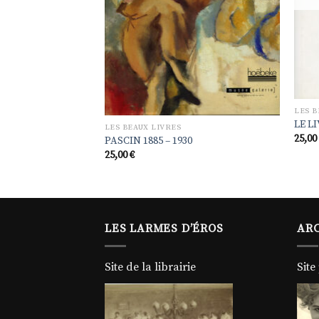
LES B
LE L
LES BEAUX LIVRES
25,0
PASCIN 1885 – 1930
25,00
€
LES LARMES D’ÉROS
ARC
Site de la librairie
Site