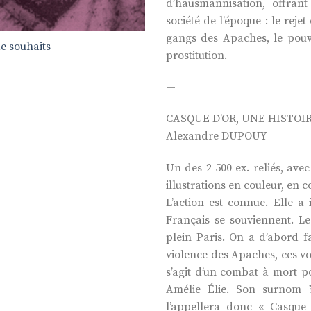
d’hausmannisation, offra
société de l’époque : le reje
gangs des Apaches, le pouvo
de souhaits
prostitution.
—
CASQUE D’OR, UNE HISTOI
Alexandre DUPOUY
Un des 2 500 ex. reliés, avec
illustrations en couleur, en 
L’action est connue. Elle a
Français se souviennent. Le
plein Paris. On a d’abord f
violence des Apaches, ces vo
s’agit d’un combat à mort po
Amélie Élie. Son surnom 
l’appellera donc « Casque 