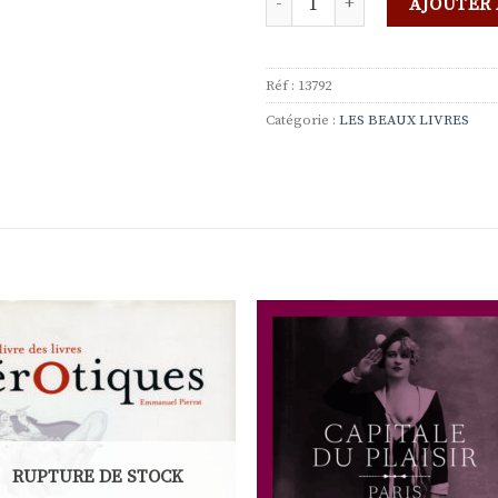
AJOUTER 
Réf :
13792
Catégorie :
LES BEAUX LIVRES
Ajouter
Ajou
à la
à l
liste de
liste
souhaits
souha
RUPTURE DE STOCK