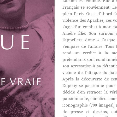
L’action est connue. Elle a
Français se souviennent. Le
plein Paris. On a d’abord f
violence des Apaches, ces vo
s’agit d’un combat à mort po
Amélie Élie. Son surnom 
l’appellera donc « Casque 
s’empare de l’affaire. Tous 
rend un verdict à la me
prétendants sont condamnés 
son arrestation à sa détenti
victime de l’attaque du fiac
Après la découverte de ce
Dupouy se passionne pour l’
décide d’en retracer la véri
passionnante, minutieusemen
iconographie (700 images), 
de presse et dessins, qui