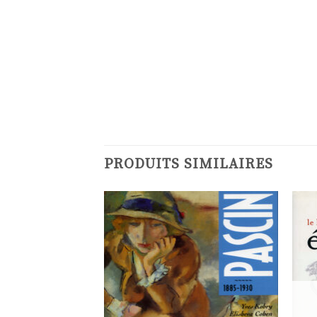
PRODUITS SIMILAIRES
Ajouter
Ajouter
à la
à la
liste de
liste de
souhaits
souhaits