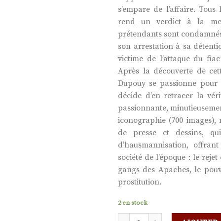
s’empare de l’affaire. Tous 
rend un verdict à la me
prétendants sont condamnés 
son arrestation à sa détenti
victime de l’attaque du fiac
Après la découverte de ce
Dupouy se passionne pour l’
décide d’en retracer la véri
passionnante, minutieusemen
iconographie (700 images), 
de presse et dessins, qui
d’hausmannisation, offra
société de l’époque : le reje
gangs des Apaches, le pouvo
prostitution.
2 en stock
quantité de CASQUE D'OR, UNE