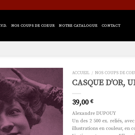
V.D.
NOS COUPS DE COEUR
NOTRE CATALOGUE
CONTACT
ACCUEIL
/
NOS COUPS DE CO
CASQUE D’OR, U
Ajouter
39,00
€
à la liste
de
Alexandre DUPOUY
souhaits
Un des 2 500 ex. reliés, avec
illustrations en couleur, en 