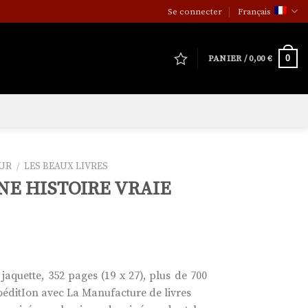
Se connecter
Français
0
PANIER /
0,00
€
EUR
/
LES BEAUX LIVRES
NE HISTOIRE VRAIE
 jaquette, 352 pages (19 x 27), plus de 700
coéditIon avec La Manufacture de livres