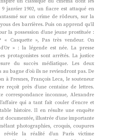
 inspiré un classique du cinéma dont les
 9 janvier 1902, un fiacre est attaqué en
antasmé sur un crime de rôdeurs, sur la
yous des barrières. Puis on apprend qu’il
ur la possession d’une jeune prostituée :
? « Casquette », Pas très vendeur. On
d’Or » : la légende est née. La presse
les protagonistes sont arrêtés. La justice
sure du succès médiatique. Les deux
au bagne d’où ils ne reviendront pas. De
on à Fresnes, François Leca, le souteneur
re reçoit près d’une centaine de lettres.
tte correspondance inconnue, Alexandre
affaire qui a tant fait couler d’encre et
table histoire. Il en résulte une enquête
t documentée, illustrée d’une importante
mêlant photographies, croquis, coupures
 révèle la réalité d’un Paris victime