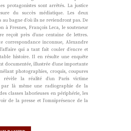
les protagonistes sont arrêtés. La justice
sure du succès médiatique. Les deux
au bagne d’où ils ne reviendront pas. De
on à Fresnes, François Leca, le souteneur
re reçoit près d’une centaine de lettres.
tte correspondance inconnue, Alexandre
affaire qui a tant fait couler d’encre et
table histoire. Il en résulte une enquête
t documentée, illustrée d’une importante
mêlant photographies, croquis, coupures
 révèle la réalité d’un Paris victime
nt par là même une radiographie de la
t des classes laborieuses en périphérie, les
ir de la presse et l’omniprésence de la
 HISTOIRE VRAIE