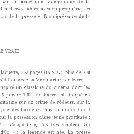
nt par là même une radiographie de la
t des classes laborieuses en périphérie, les
ir de la presse et l’omniprésence de la
RE VRAIE
 jaquette, 352 pages (19 x 27), plus de 700
coéditIon avec La Manufacture de livres
 inspiré un classique du cinéma dont les
 9 janvier 1902, un fiacre est attaqué en
antasmé sur un crime de rôdeurs, sur la
yous des barrières. Puis on apprend qu’il
ur la possession d’une jeune prostituée :
? « Casquette », Pas très vendeur. On
d’Or » : la légende est née. La presse