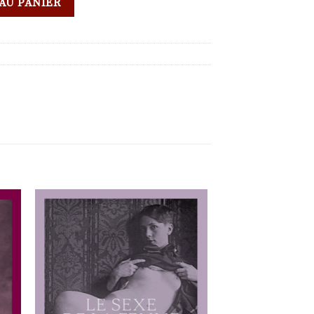
AU PANIER
ter
Ajouter
a
à la
 de
liste de
its
souhaits